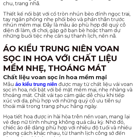
chu, trang nhã.
Thiết kế nổi bật với cổ tròn nhún bèo đính ngọc trai,
tay ngắn phồng nhẹ phối bèo và phần thân trước
nhún mềm mại. Đây là mẫu áo phù hợp để quý cô
diện đi làm, đi chơi, gặp gỡ bạn bè hoặc tham dự
những buổi tiệc nhẹ cần sự thanh lịch, nền nã.
ÁO KIỂU TRUNG NIÊN VOAN
SỌC IN HOA VỚI CHẤT LIỆU
MỀM NHẸ, THOÁNG MÁT
Chất liệu voan sọc in hoa mềm mại
Mẫu
được may từ chất liệu vải voan
áo kiểu trung niên
sọc in hoa, nổi bật với bề mặt mềm mại, nhẹ nhàng và
thoáng mát. Chất vải tạo cảm giác dễ chịu khi tiếp
xúc với da, phù hợp với những quý cô ưu tiên sự
thoải mái trong trang phục hằng ngày.
Họa tiết hoa được in hài hòa trên nền voan, mang lại
vẻ đẹp nữ tính nhưng không quá cầu kỳ. Nhờ đó,
chiếc áo dễ dàng phù hợp với nhiều độ tuổi và nhiều
phong cách khác nhau, từ thanh lịch công sở đến