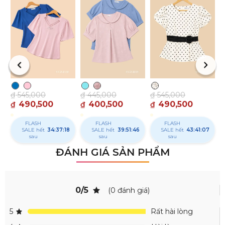
₫
₫
₫
545,000
₫
445,000
₫
545,000
490,500
400,500
490,500
₫
₫
₫
FLASH
FLASH
FLASH
SALE hết
34:37:17
SALE hết
39:51:45
SALE hết
43:41:06
sau
sau
sau
ĐÁNH GIÁ SẢN PHẨM
0/5
(0 đánh giá)
5
Rất hài lòng