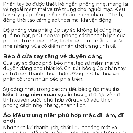
Phần tay áo được thiết kế ngắn phồng nhẹ, mang lại
vẻ ngoài mềm mại và trẻ trung cho người mặc. Kiểu
tay này giúp tổng thể chiếc áo thêm phần nữ tính,
đồng thời tạo cảm giác thoải mái khi vận động.
Độ phồng vừa phải giúp tay áo không bị cứng hay
quá nổi bật, phù hợp với phong cách thanh lịch của
phụ nữ trung niên. Đây là chi tiết giúp mẫu áo vừa
nhẹ nhàng, vừa có điểm nhấn thời trang tinh tế.
Bèo ở cửa tay tăng vẻ duyên dáng
Cửa tay áo được phối bèo nhẹ, tạo sự mềm mại và
duyên dáng cho thiết kế. Chi tiết bèo giúp phần tay
áo trở nên thanh thoát hơn, đồng thời hài hòa với
phần cổ tròn nhún bèo phía trên.
Sự đồng nhất trong các chi tiết bèo giúp mẫu
áo
kiểu trung niên voan sọc in hoa
giữ được vẻ nữ
tính xuyên suốt, phù hợp với quý cô yêu thích
phong cách nhẹ nhàng, thanh lịch.
Áo kiểu trung niên phù hợp mặc đi làm, đi
chơi
Nhờ thiết kế thanh lịch, chất liệu thoáng mát và
phom dáng dễ mặc, mẫu áo phù hợp với nhiều hoàn