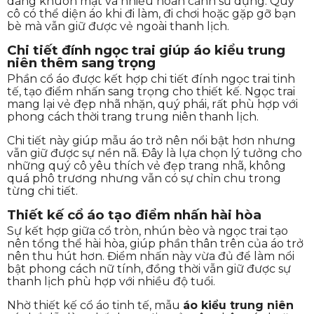
dáng khuôn mặt và nhiều hoàn cảnh sử dụng. Quý
cô có thể diện áo khi đi làm, đi chơi hoặc gặp gỡ bạn
bè mà vẫn giữ được vẻ ngoài thanh lịch.
Chi tiết đính ngọc trai giúp áo kiểu trung
niên thêm sang trọng
Phần cổ áo được kết hợp chi tiết đính ngọc trai tinh
tế, tạo điểm nhấn sang trọng cho thiết kế. Ngọc trai
mang lại vẻ đẹp nhã nhặn, quý phái, rất phù hợp với
phong cách thời trang trung niên thanh lịch.
Chi tiết này giúp mẫu áo trở nên nổi bật hơn nhưng
vẫn giữ được sự nền nã. Đây là lựa chọn lý tưởng cho
những quý cô yêu thích vẻ đẹp trang nhã, không
quá phô trương nhưng vẫn có sự chỉn chu trong
từng chi tiết.
Thiết kế cổ áo tạo điểm nhấn hài hòa
Sự kết hợp giữa cổ tròn, nhún bèo và ngọc trai tạo
nên tổng thể hài hòa, giúp phần thân trên của áo trở
nên thu hút hơn. Điểm nhấn này vừa đủ để làm nổi
bật phong cách nữ tính, đồng thời vẫn giữ được sự
thanh lịch phù hợp với nhiều độ tuổi.
Nhờ thiết kế cổ áo tinh tế, mẫu
áo kiểu trung niên