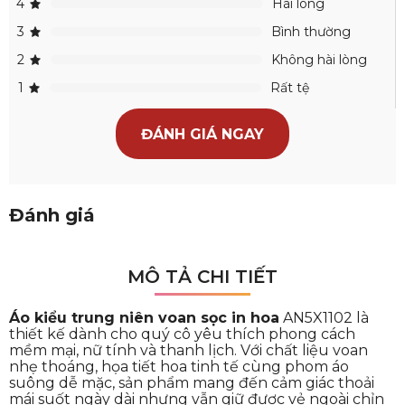
4
Hài lòng
3
Bình thường
2
Không hài lòng
1
Rất tệ
ĐÁNH GIÁ NGAY
Đánh giá
MÔ TẢ CHI TIẾT
Áo kiểu trung niên voan sọc in hoa
AN5X1102 là
thiết kế dành cho quý cô yêu thích phong cách
mềm mại, nữ tính và thanh lịch. Với chất liệu voan
nhẹ thoáng, họa tiết hoa tinh tế cùng phom áo
suông dễ mặc, sản phẩm mang đến cảm giác thoải
mái suốt ngày dài nhưng vẫn giữ được vẻ ngoài chỉn