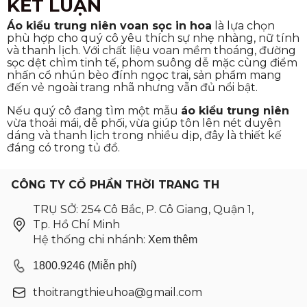
KẾT LUẬN
Áo kiểu trung niên voan sọc in hoa
là lựa chọn
phù hợp cho quý cô yêu thích sự nhẹ nhàng, nữ tính
và thanh lịch. Với chất liệu voan mềm thoáng, đường
sọc dệt chìm tinh tế, phom suông dễ mặc cùng điểm
nhấn cổ nhún bèo đính ngọc trai, sản phẩm mang
đến vẻ ngoài trang nhã nhưng vẫn đủ nổi bật.
Nếu quý cô đang tìm một mẫu
áo kiểu trung niên
vừa thoải mái, dễ phối, vừa giúp tôn lên nét duyên
dáng và thanh lịch trong nhiều dịp, đây là thiết kế
đáng có trong tủ đồ.
CÔNG TY CỔ PHẦN THỜI TRANG TH
TRỤ SỞ: 254 Cô Bắc, P. Cô Giang, Quận 1,
Tp. Hồ Chí Minh
Hệ thống chi nhánh:
Xem thêm
1800.9246 (Miễn phí)
thoitrangthieuhoa@gmail.com