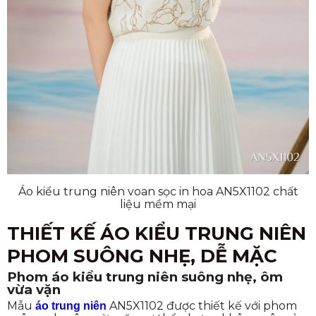
Áo kiểu trung niên voan sọc in hoa AN5X1102 chất
liệu mềm mại
THIẾT KẾ ÁO KIỂU TRUNG NIÊN
PHOM SUÔNG NHẸ, DỄ MẶC
Phom áo kiểu trung niên suông nhẹ, ôm
vừa vặn
Mẫu
AN5X1102 được thiết kế với phom
áo trung niên