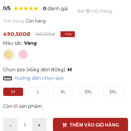
0/5
0
đánh giá
Bán
0
mỗi tháng
Tình trạng:
Còn hàng
490,500đ
545,000đ
-10%
Màu sắc:
Vàng
Chọn size (45kg đến 80kg):
M
Hướng dẫn chọn size
M
L
XL
2XL
3XL
Còn
61
sản phẩm
-
+
1
THÊM VÀO GIỎ HÀNG