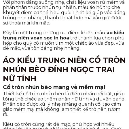
Với phom dáng suông nhẹ, chất liệu voan rũ mềm và
phần thân trước nhún tự nhiên, mẫu áo hỗ trợ che
khuyết điểm cơ thể hiệu quả. Thiết kế giúp vóc dáng
trông nhẹ nhàng, thanh thoát hơn mà vẫn giữ được
sự thoải mái khi mặc.
Đây là một trong những ưu điểm khiến mẫu
áo kiểu
trung niên voan sọc in hoa
trở thành lựa chọn phù
hợp cho quý cô muốn tìm một chiếc áo vừa đẹp, vừa
dễ mặc, vừa tôn dáng nhẹ nhàng.
ÁO KIỂU TRUNG NIÊN CỔ TRÒN
NHÚN BÈO ĐÍNH NGỌC TRAI
NỮ TÍNH
Cổ tròn nhún bèo mang vẻ mềm mại
Thiết kế cổ tròn nhún bèo là điểm nhấn nổi bật, giúp
tổng thể chiếc áo thêm phần nữ tính và duyên dáng.
Phần bèo được xử lý nhẹ nhàng quanh cổ, tạo cảm
giác mềm mại mà không làm thiết kế trở nên rườm
rà.
Kiểu cổ tròn cũng rất dễ mặc, phù hợp với nhiều