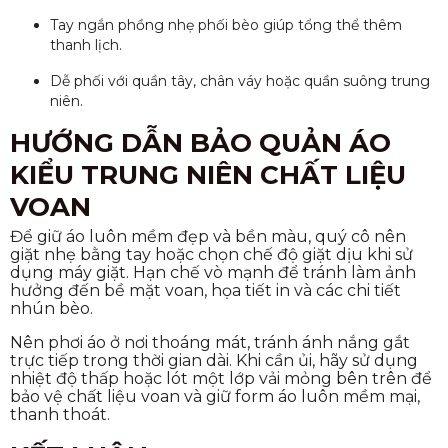
Tay ngắn phồng nhẹ phối bèo giúp tổng thể thêm
thanh lịch.
Dễ phối với quần tây, chân váy hoặc quần suông trung
niên.
HƯỚNG DẪN BẢO QUẢN ÁO
KIỂU TRUNG NIÊN CHẤT LIỆU
VOAN
Để giữ áo luôn mềm đẹp và bền màu, quý cô nên
giặt nhẹ bằng tay hoặc chọn chế độ giặt dịu khi sử
dụng máy giặt. Hạn chế vò mạnh để tránh làm ảnh
hưởng đến bề mặt voan, họa tiết in và các chi tiết
nhún bèo.
Nên phơi áo ở nơi thoáng mát, tránh ánh nắng gắt
trực tiếp trong thời gian dài. Khi cần ủi, hãy sử dụng
nhiệt độ thấp hoặc lót một lớp vải mỏng bên trên để
bảo vệ chất liệu voan và giữ form áo luôn mềm mại,
thanh thoát.