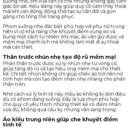
suông nhẹ, ôm vừa vặn cơ thể nhưng không gây cảm
giác bó sát. Kiểu dáng này giúp quý cô cảm thấy thoải
mái khi vận động, đồng thời tạo sự cân đối và gọn
gàng cho tổng thể trang phục.
Phom suông nhẹ đặc biệt phù hợp với phụ nữ trung
niên vì có khả năng che khuyết điểm vùng eo và
bụng một cách tự nhiên. Khi mặc, áo vẫn giữ được vẻ
mềm mại, thanh lịch mà không làm mất đi sự thoải
mái cần thiết.
Thân trước nhún nhẹ tạo độ rũ mềm mại
Phần thân trước được xử lý nhún nhẹ từ vòng cổ,
giúp tăng độ rũ và tạo hiệu ứng mềm mại cho thiết
kế. Chi tiết nhún không chỉ giúp chiếc áo trở nên nữ
tính hơn mà còn tạo điểm nhấn nhẹ nhàng cho phần
thân trên.
Nhờ cách xử lý tinh tế này, mẫu áo không bị đơn điệu
dù có phom dáng suông. Đây là lựa chọn phù hợp
cho quý cô yêu thích những thiết kế có điểm nhấn
vừa đủ, không quá cầu kỳ nhưng vẫn sang trọng.
Áo kiểu trung niên giúp che khuyết điểm
tinh tế