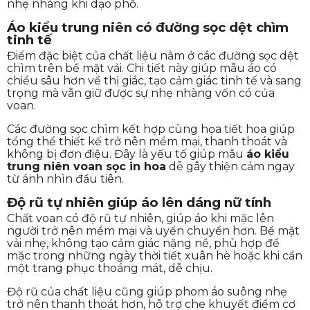
nhẹ nhàng khi dạo phố.
Áo kiểu trung niên có đường sọc dệt chìm
tinh tế
Điểm đặc biệt của chất liệu nằm ở các đường sọc dệt
chìm trên bề mặt vải. Chi tiết này giúp mẫu áo có
chiều sâu hơn về thị giác, tạo cảm giác tinh tế và sang
trọng mà vẫn giữ được sự nhẹ nhàng vốn có của
voan.
Các đường sọc chìm kết hợp cùng họa tiết hoa giúp
tổng thể thiết kế trở nên mềm mại, thanh thoát và
không bị đơn điệu. Đây là yếu tố giúp mẫu
áo kiểu
trung niên voan sọc in hoa
dễ gây thiện cảm ngay
từ ánh nhìn đầu tiên.
Độ rũ tự nhiên giúp áo lên dáng nữ tính
Chất voan có độ rũ tự nhiên, giúp áo khi mặc lên
người trở nên mềm mại và uyển chuyển hơn. Bề mặt
vải nhẹ, không tạo cảm giác nặng nề, phù hợp để
mặc trong những ngày thời tiết xuân hè hoặc khi cần
một trang phục thoáng mát, dễ chịu.
Độ rũ của chất liệu cũng giúp phom áo suông nhẹ
trở nên thanh thoát hơn, hỗ trợ che khuyết điểm cơ