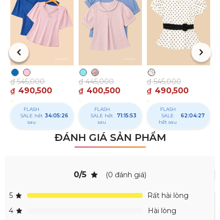
₫
₫
₫
545,000
₫
445,000
₫
545,000
490,500
400,500
490,500
₫
₫
₫
FLASH
FLASH
FLASH
SALE hết
34:05:25
SALE hết
71:15:52
SALE
62:04:26
sau
sau
hết sau
ĐÁNH GIÁ SẢN PHẨM
0/5
(0 đánh giá)
5
Rất hài lòng
4
Hài lòng