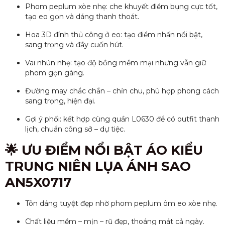
Phom peplum xòe nhẹ: che khuyết điểm bụng cực tốt,
tạo eo gọn và dáng thanh thoát.
Hoa 3D đính thủ công ở eo: tạo điểm nhấn nổi bật,
sang trọng và đầy cuốn hút.
Vai nhún nhẹ: tạo độ bồng mềm mại nhưng vẫn giữ
phom gọn gàng.
Đường may chắc chắn – chỉn chu, phù hợp phong cách
sang trọng, hiện đại.
Gợi ý phối: kết hợp cùng quần L0630 để có outfit thanh
lịch, chuẩn công sở – dự tiệc.
🌟 ƯU ĐIỂM NỔI BẬT ÁO KIỂU
TRUNG NIÊN LỤA ÁNH SAO
AN5X0717
Tôn dáng tuyệt đẹp nhờ phom peplum ôm eo xòe nhẹ.
Chất liệu mềm – mịn – rũ đẹp, thoáng mát cả ngày.