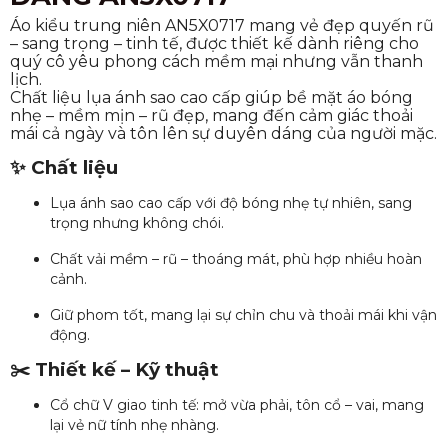
Áo kiểu trung niên AN5X0717 mang vẻ đẹp quyến rũ
– sang trọng – tinh tế, được thiết kế dành riêng cho
quý cô yêu phong cách mềm mại nhưng vẫn thanh
lịch.
Chất liệu lụa ánh sao cao cấp giúp bề mặt áo bóng
nhẹ – mềm mịn – rũ đẹp, mang đến cảm giác thoải
mái cả ngày và tôn lên sự duyên dáng của người mặc.
✨ Chất liệu
Lụa ánh sao cao cấp với độ bóng nhẹ tự nhiên, sang
trọng nhưng không chói.
Chất vải mềm – rũ – thoáng mát, phù hợp nhiều hoàn
cảnh.
Giữ phom tốt, mang lại sự chỉn chu và thoải mái khi vận
động.
✂️ Thiết kế – Kỹ thuật
Cổ chữ V giao tinh tế: mở vừa phải, tôn cổ – vai, mang
lại vẻ nữ tính nhẹ nhàng.