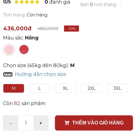
0/5
0
đánh giá
Bán
0
mỗi tháng
Tình trạng:
Còn hàng
436,000đ
485,000đ
-10%
Màu sắc:
Hồng
Chọn size (45kg đến 80kg):
M
Hướng dẫn chọn size
M
L
XL
2XL
3XL
Còn
82
sản phẩm
-
+
1
THÊM VÀO GIỎ HÀNG