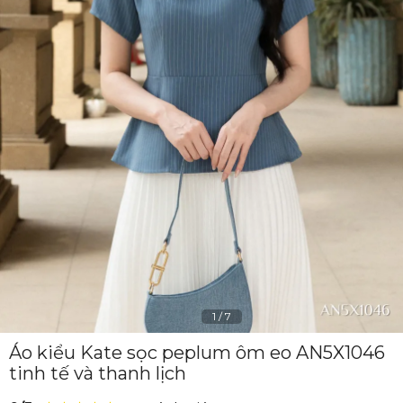
1
/
7
Áo kiểu Kate sọc peplum ôm eo AN5X1046
tinh tế và thanh lịch