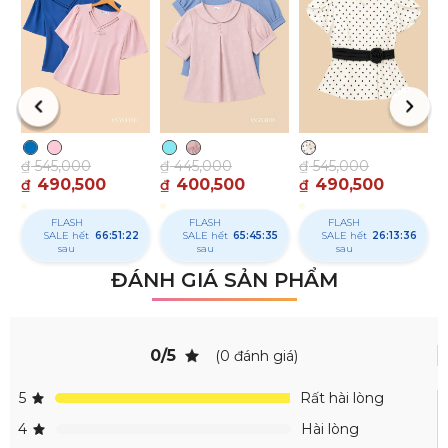
₫
₫
₫
545,000
₫
445,000
₫
545,000
490,500
400,500
490,500
₫
₫
₫
FLASH
FLASH
FLASH
SALE hết
66:51:21
SALE hết
65:45:34
SALE hết
26:13:35
sau
sau
sau
ĐÁNH GIÁ SẢN PHẨM
0/5
(0 đánh giá)
5
Rất hài lòng
4
Hài lòng