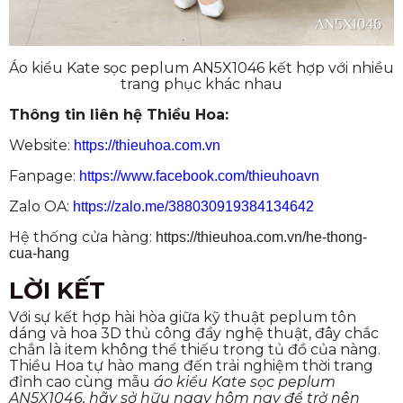
Áo kiểu Kate sọc peplum AN5X1046 kết hợp với nhiều
trang phục khác nhau
Thông tin liên hệ Thiều Hoa:
Website:
https://thieuhoa.com.vn
Fanpage:
https://www.facebook.com/thieuhoavn
Zalo OA:
https://zalo.me/388030919384134642
Hệ thống cửa hàng:
https://thieuhoa.com.vn/he-thong-
cua-hang
LỜI KẾT
Với sự kết hợp hài hòa giữa kỹ thuật peplum tôn
dáng và hoa 3D thủ công đầy nghệ thuật, đây chắc
chắn là item không thể thiếu trong tủ đồ của nàng.
Thiều Hoa tự hào mang đến trải nghiệm thời trang
đỉnh cao cùng mẫu
áo kiểu Kate sọc peplum
AN5X1046, hãy sở hữu ngay hôm nay để trở nên