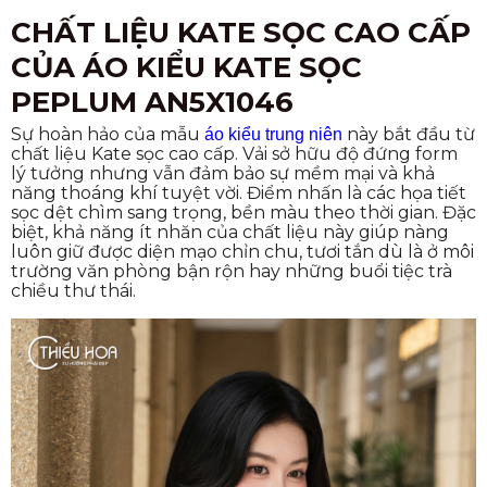
CHẤT LIỆU KATE SỌC CAO CẤP
CỦA ÁO KIỂU KATE SỌC
PEPLUM AN5X1046
Sự hoàn hảo của mẫu
này bắt đầu từ
áo kiểu trung niên
chất liệu Kate sọc cao cấp. Vải sở hữu độ đứng form
lý tưởng nhưng vẫn đảm bảo sự mềm mại và khả
năng thoáng khí tuyệt vời. Điểm nhấn là các họa tiết
sọc dệt chìm sang trọng, bền màu theo thời gian. Đặc
biệt, khả năng ít nhăn của chất liệu này giúp nàng
luôn giữ được diện mạo chỉn chu, tươi tắn dù là ở môi
trường văn phòng bận rộn hay những buổi tiệc trà
chiều thư thái.