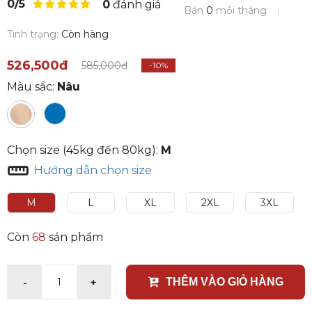
0/5
0
đánh giá
Bán
0
mỗi tháng
Tình trạng:
Còn hàng
526,500đ
585,000đ
-10%
Màu sắc:
Nâu
Chọn size (45kg đến 80kg):
M
Hướng dẫn chọn size
M
L
XL
2XL
3XL
Còn
68
sản phẩm
-
+
1
THÊM VÀO GIỎ HÀNG