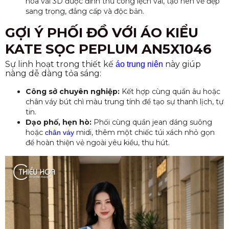
hoa vải 3D được đính thủ công lệch vai, tạo nên vẻ đẹp
sang trọng, đẳng cấp và độc bản.
GỢI Ý PHỐI ĐỒ VỚI ÁO KIỂU
KATE SỌC PEPLUM AN5X1046
Sự linh hoạt trong thiết kế
này giúp
áo trung niên
nàng dễ dàng tỏa sáng:
Công sở chuyên nghiệp:
Kết hợp cùng quần âu hoặc
chân váy bút chì màu trung tính để tạo sự thanh lịch, tự
tin.
Dạo phố, hẹn hò:
Phối cùng quần jean dáng suông
hoặc
midi, thêm một chiếc túi xách nhỏ gọn
chân váy
để hoàn thiện vẻ ngoài yêu kiều, thu hút.