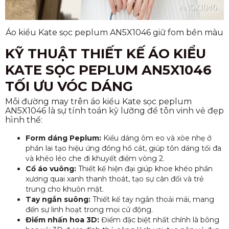
Áo kiểu Kate sọc peplum AN5X1046 giữ fom bền màu
KỸ THUẬT THIẾT KẾ ÁO KIỂU
KATE SỌC PEPLUM AN5X1046
TỐI ƯU VÓC DÁNG
Mỗi đường may trên áo kiểu Kate sọc peplum
AN5X1046 là sự tính toán kỹ lưỡng để tôn vinh vẻ đẹp
hình thể:
Form dáng Peplum:
Kiểu dáng ôm eo và xòe nhẹ ở
phần lai tạo hiệu ứng đồng hồ cát, giúp tôn dáng tối đa
và khéo léo che đi khuyết điểm vòng 2.
Cổ áo vuông:
Thiết kế hiện đại giúp khoe khéo phần
xương quai xanh thanh thoát, tạo sự cân đối và trẻ
trung cho khuôn mặt.
Tay ngắn suông:
Thiết kế tay ngắn thoải mái, mang
đến sự linh hoạt trong mọi cử động.
Điểm nhấn hoa 3D:
Điểm đặc biệt nhất chính là bông