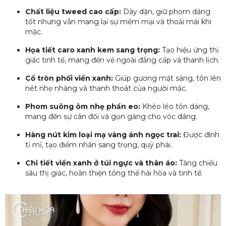
Chất liệu tweed cao cấp:
Dày dặn, giữ phom dáng
tốt nhưng vẫn mang lại sự mềm mại và thoải mái khi
mặc.
Họa tiết caro xanh kem sang trọng:
Tạo hiệu ứng thị
giác tinh tế, mang đến vẻ ngoài đẳng cấp và thanh lịch.
Cổ tròn phối viền xanh:
Giúp gương mặt sáng, tôn lên
nét nhẹ nhàng và thanh thoát của người mặc.
Phom suông ôm nhẹ phần eo:
Khéo léo tôn dáng,
mang đến sự cân đối và gọn gàng cho vóc dáng.
Hàng nút kim loại mạ vàng ánh ngọc trai:
Được đính
tỉ mỉ, tạo điểm nhấn sang trọng, quý phái.
Chi tiết viền xanh ở túi ngực và thân áo:
Tăng chiều
sâu thị giác, hoàn thiện tổng thể hài hòa và tinh tế.