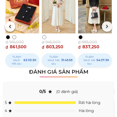
₫
₫
₫
965,000
₫
945,000
₫
985,000
861,500
803,250
837,250
₫
₫
₫
FLASH
FLASH
FLASH
SALE hết
63:33:29
SALE hết
31:43:58
SALE hết
54:37:38
sau
sau
sau
ĐÁNH GIÁ SẢN PHẨM
0/5
(0 đánh giá)
5
Rất hài lòng
4
Hài lòng