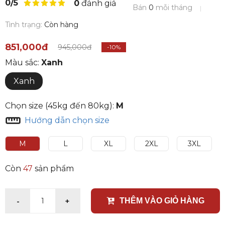
0/5
0
đánh giá
Bán
0
mỗi tháng
Tình trạng:
Còn hàng
851,000đ
945,000đ
-10%
Màu sắc:
Xanh
Xanh
Chọn size (45kg đến 80kg):
M
Hướng dẫn chọn size
M
L
XL
2XL
3XL
Còn
47
sản phẩm
-
+
1
THÊM VÀO GIỎ HÀNG