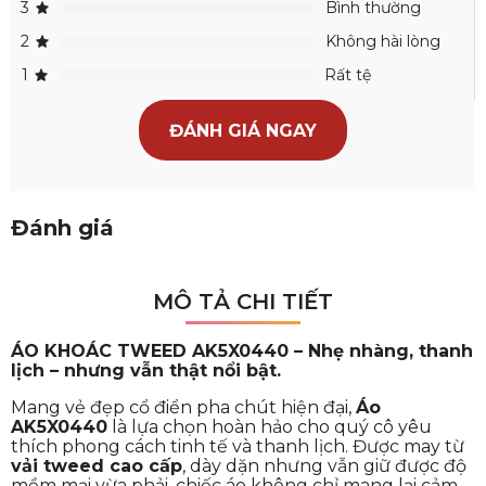
3
Bình thường
2
Không hài lòng
1
Rất tệ
ĐÁNH GIÁ NGAY
Đánh giá
MÔ TẢ CHI TIẾT
ÁO KHOÁC TWEED AK5X0440 – Nhẹ nhàng, thanh
lịch – nhưng vẫn thật nổi bật.
Mang vẻ đẹp cổ điển pha chút hiện đại,
Áo
AK5X0440
là lựa chọn hoàn hảo cho quý cô yêu
thích phong cách tinh tế và thanh lịch. Được may từ
vải tweed cao cấp
, dày dặn nhưng vẫn giữ được độ
mềm mại vừa phải, chiếc áo không chỉ mang lại cảm