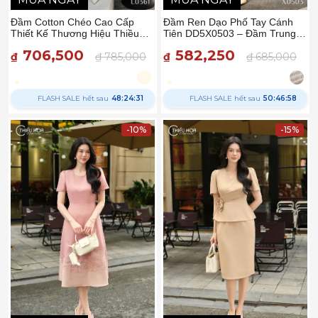
Đầm Cotton Chéo Cao Cấp
Đầm Ren Dạo Phố Tay Cánh
Thiết Kế Thương Hiệu Thiều
Tiên DD5X0503 – Đầm Trung
Hoa DD5L0361
Niên Thiều Hoa Thanh Lịch Và
706,500
582,250
₫
₫ 785,000
Quyến Rũ
₫
₫ 685,000
FLASH SALE hết sau
48:24:30
FLASH SALE hết sau
50:46:57
-10%
-15%