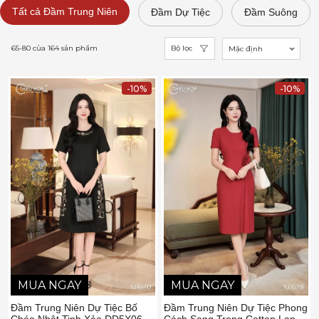
Tất cả Đầm Trung Niên
Đầm Dự Tiệc
Đầm Suông
65-80
của
164
sản phẩm
Bộ lọc
Mặc định
-10%
-10%
MUA NGAY
MUA NGAY
Đầm Trung Niên Dự Tiệc Bố
Đầm Trung Niên Dự Tiệc Phong
Chéo Nhật Tinh Xảo DD5X0620
Cách Sang Trọng Cotton Lạnh