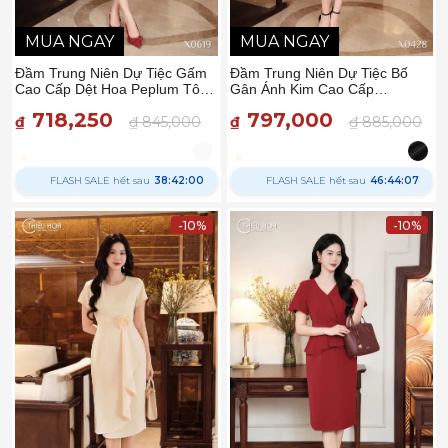
MUA NGAY
MUA NGAY
Đầm Trung Niên Dự Tiệc Gấm
Đầm Trung Niên Dự Tiệc Bố
Cao Cấp Dệt Hoa Peplum Tôn
Gân Ánh Kim Cao Cấp
Dáng DD5X0619 – Thiều Hoa
DD5X0428 – Thiều Hoa
718,250
797,000
₫
₫ 845,000
₫
₫ 885,000
FLASH SALE hết sau
38:41:59
FLASH SALE hết sau
46:44:06
-10%
-10%