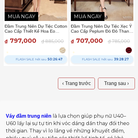
MUA NGAY
MUA NGAY
Đầm Trung Niên Dự Tiệc Cotton
Đầm Trung Niên Dự Tiệc Xẹc Ý
Cao Cấp Thiết Kế Hoa Eo
Cao Cấp Peplum Đỏ Đô Thanh
Thanh Nhã DD5X0622 – Thiều
Lịch DD5X0703 – Thiều Hoa
797,000
707,000
Hoa
₫
₫ 885,000
₫
₫ 785,000
FLASH SALE hết sau
50:26:46
FLASH SALE hết sau
39:28:26
‹ Trang trước
Trang sau ›
là lựa chọn giúp phụ nữ U40–
Váy đầm trung niên
U60 lấy lại sự tự tin khi vóc dáng dần thay đổi theo
thời gian. Thay vì lo lắng về những khuyết điểm,