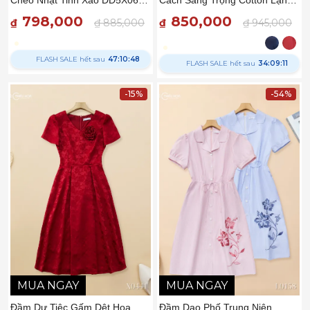
– Thiều Hoa
DD5X0628 – Thiều Hoa
798,000
850,000
₫
₫ 885,000
₫
₫ 945,000
FLASH SALE hết sau
47:10:47
FLASH SALE hết sau
34:09:10
-15%
-54%
MUA NGAY
MUA NGAY
Đầm Dự Tiệc Gấm Dệt Hoa
Đầm Dạo Phố Trung Niên