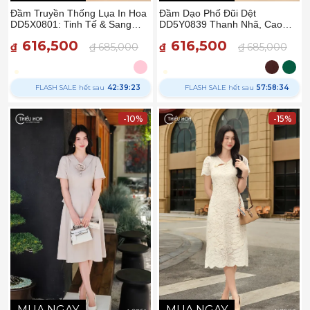
Đầm Truyền Thống Lụa In Hoa
Đầm Dạo Phố Đũi Dệt
DD5X0801: Tinh Tế & Sang
DD5Y0839 Thanh Nhã, Cao
Trọng
Cấp
616,500
616,500
₫
₫ 685,000
₫
₫ 685,000
FLASH SALE hết sau
42:39:22
FLASH SALE hết sau
57:58:33
-10%
-15%
MUA NGAY
MUA NGAY