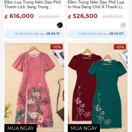
Đầm Lụa Trung Niên Dạo Phố
Đầm Trung Niên Dạo Phố Lụa
Thanh Lịch Sang Trọng
In Hoa Dáng Chữ A Thanh Lịch
DD5X0617 – Thiều Hoa
DD5L0366
616,000
526,500
₫
₫ 685,000
₫
₫ 585,000
FLASH SALE hết sau
48:06:18
FLASH SALE hết sau
28:34:06
-10%
-10%
MUA NGAY
MUA NGAY