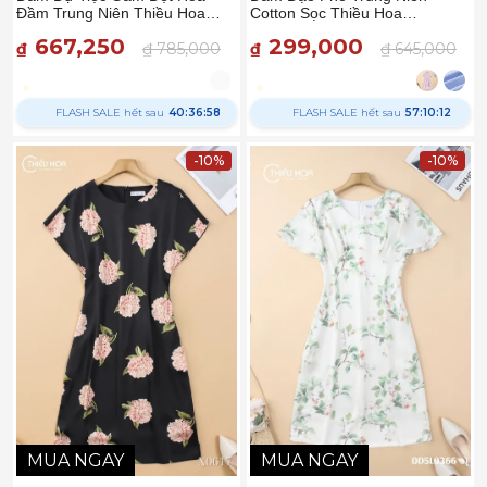
Đầm Trung Niên Thiều Hoa
Cotton Sọc Thiều Hoa
DD5X0441 – Sang Trọng &
DD5L0158 – Trẻ Trung &
667,250
299,000
Quyến Rũ
₫
₫ 785,000
Thanh Lịch
₫
₫ 645,000
FLASH SALE hết sau
40:36:57
FLASH SALE hết sau
57:10:11
-10%
-10%
MUA NGAY
MUA NGAY