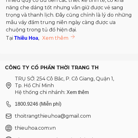
nhiều quý cô ưu tiên các thiết kế tinh tế, có khả
năng che dáng tốt nhưng vẫn giữ được vẻ sang
trọng và thanh lịch. Đây cũng chính là lý do những
mẫu váy đầm trung niên ngày càng được ưa
chuộng trong tủ đồ hiện đại.
Tại
,
Xem thêm
Thiều Hoa
CÔNG TY CỔ PHẦN THỜI TRANG TH
TRỤ SỞ: 254 Cô Bắc, P. Cô Giang, Quận 1,
Tp. Hồ Chí Minh
Hệ thống chi nhánh:
Xem thêm
1800.9246 (Miễn phí)
thoitrangthieuhoa@gmail.com
thieuhoa.com.vn