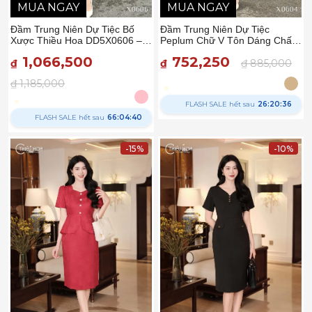
MUA NGAY
MUA NGAY
Đầm Trung Niên Dự Tiệc Bố
Đầm Trung Niên Dự Tiệc
Xược Thiều Hoa DD5X0606 –
Peplum Chữ V Tôn Dáng Chất
Thanh Lịch & Duyên Dáng
Liệu Xẹc Ý Cao Cấp DD5X0604
1,066,500
752,250
₫
– Thiều Hoa
₫
₫ 885,000
₫ 1,185,000
FLASH SALE hết sau
26:20:35
FLASH SALE hết sau
66:04:39
-15%
-10%